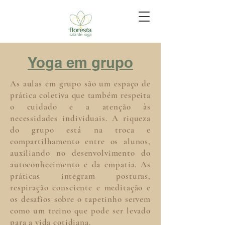
Yoga em grupo
As aulas em grupo são um espaço de
prática coletiva que também respeita
o cuidado e a atenção às
necessidades individuais. A riqueza
do grupo está na troca e
compartilhamento entre os alunos,
auxiliando no desenvolvimento do
autoconhecimento e da empatia. As
práticas integram posturas,
respiração consciente e meditação e
os desafios sobre o tapetinho servem
como um treino que pode ser levado
para a vida cotidiana.